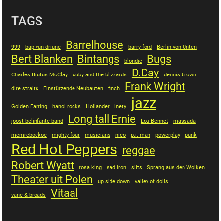
TAGS
Barrelhouse
999
bap vun driune
barry ford
Berlin von Unten
Bert Blanken
Bintangs
Bugs
blondie
D.Day
Charles Brutus McClay
cuby and the blizzards
dennis brown
Frank Wright
dire straits
Einstürzende Neubauten
finch
jazz
Golden Earring
hanoi rocks
Hollander
inety
Long tall Ernie
joost belinfante band
Lou Bennet
massada
memreboekoe
mighty four
musicians
nico
p.i. man
powerplay
punk
Red Hot Peppers
reggae
Robert Wyatt
rosa king
sad iron
slits
Sprang aus den Wolken
Theater uit Polen
up side down
valley of dolls
Vitaal
vane & broads