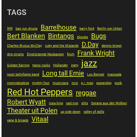
TAGS
Barrelhouse
999
bap vun driune
barry ford
Berlin von Unten
Bert Blanken
Bintangs
Bugs
blondie
D.Day
Charles Brutus McClay
cuby and the blizzards
dennis brown
Frank Wright
dire straits
Einstürzende Neubauten
finch
jazz
Golden Earring
hanoi rocks
Hollander
inety
Long tall Ernie
joost belinfante band
Lou Bennet
massada
memreboekoe
mighty four
musicians
nico
p.i. man
powerplay
punk
Red Hot Peppers
reggae
Robert Wyatt
rosa king
sad iron
slits
Sprang aus den Wolken
Theater uit Polen
up side down
valley of dolls
Vitaal
vane & broads