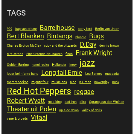
TAGS
Barrelhouse
999
bap vun driune
barry ford
Berlin von Unten
Bert Blanken
Bintangs
Bugs
blondie
D.Day
Charles Brutus McClay
cuby and the blizzards
dennis brown
Frank Wright
dire straits
Einstürzende Neubauten
finch
jazz
Golden Earring
hanoi rocks
Hollander
inety
Long tall Ernie
joost belinfante band
Lou Bennet
massada
memreboekoe
mighty four
musicians
nico
p.i. man
powerplay
punk
Red Hot Peppers
reggae
Robert Wyatt
rosa king
sad iron
slits
Sprang aus den Wolken
Theater uit Polen
up side down
valley of dolls
Vitaal
vane & broads