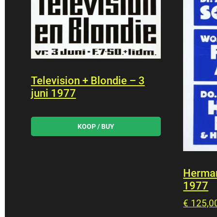
Television + Blondie – 3
juni 1977
Herman
1977
€
125,0