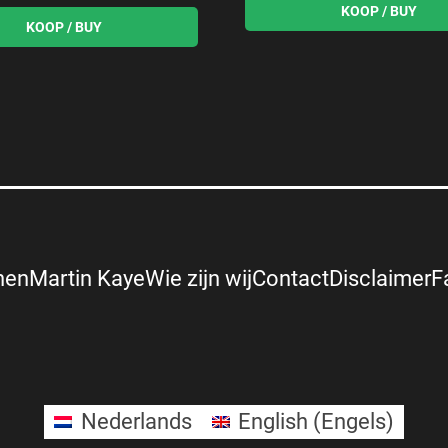
nen
Martin Kaye
Wie zijn wij
Contact
Disclaimer
F
Nederlands
English
(
Engels
)