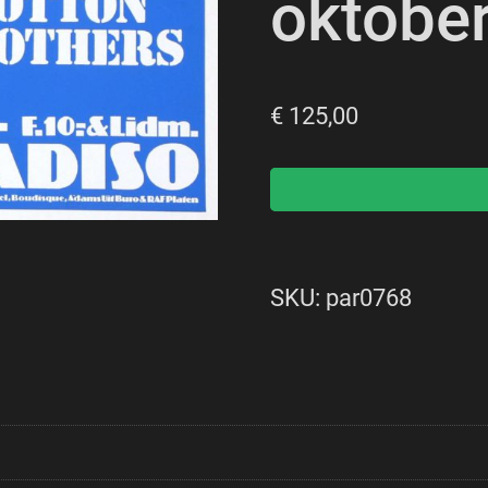
oktobe
€
125,00
T
SKU:
par0768